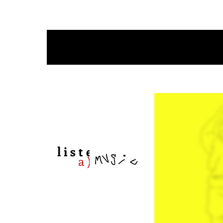
s a n d
[
l i s t e n
a )